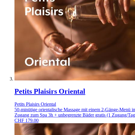
Petits Plaisirs Oriental
Petits Plaisirs Oriental
50-minütige orientalische Massage mit einem 2-Gänge-Menü in 
Zugang zum Spa 3h + unbegrenzte Bäder gratis (1 Zugang/Tag
CHF
179.00