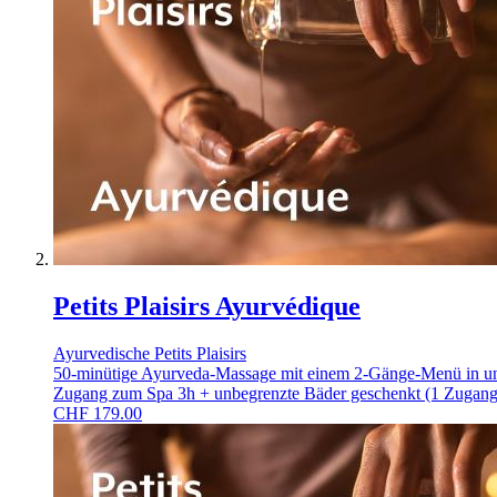
Petits Plaisirs Ayurvédique
Ayurvedische Petits Plaisirs
50-minütige Ayurveda-Massage mit einem 2-Gänge-Menü in unse
Zugang zum Spa 3h + unbegrenzte Bäder geschenkt (1 Zugang
CHF
179.00