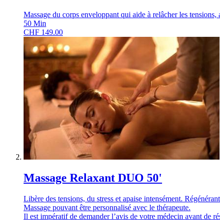
Massage du corps enveloppant qui aide à relâcher les tensions, a
50
Min
CHF
149.00
Massage Relaxant DUO 50'
Libère des tensions, du stress et apaise intensément. Régénérant 
Massage pouvant être personnalisé avec le thérapeute.
Il est impératif de demander l’avis de votre médecin avant de r