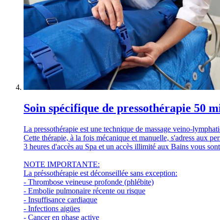
Soin spécifique de pressothérapie 50 m
La pressothérapie est une technique de massage veino-lymphatiqu
Cette thérapie, à la fois mécanique et manuelle, s'adress aux per
3 heures d'accès au Spa et un accès illimité aux Bains vous sont 
NOTE IMPORTANTE:
La préssothérapie est déconseillée sans exception:
- Thrombose veineuse profonde (phlébite)
- Embolie pulmonaire récente ou risque
- Insuffisance cardiaque
- Infections aigües
- Cancer en phase active