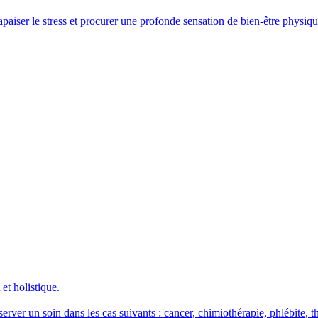
paiser le stress et procurer une profonde sensation de bien-être physiqu
et holistique.
éserver un soin dans les cas suivants : cancer, chimiothérapie, phlébite