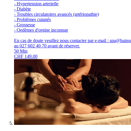
- Hypertension arterielle
- Diabète
- Troubles circulatoires avancés (artériopathie)
- Problèmes cutanés
- Grossesse
- Oedèmes d'orgine inconnue
En cas de doute veuillez nous contacter par e-mail : spa@bains
au 027 602 40 70 avant de réserver.
50
Min
CHF
149.00