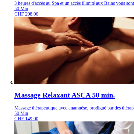
3 heures d'accès au Spa et un accès illimité aux Bains vous sont 
50
Min
CHF
298.00
Massage Relaxant ASCA 50 min.
Massage thérapeutique avec anamnèse, prodigué par des thérapeu
50
Min
CHF
149.00