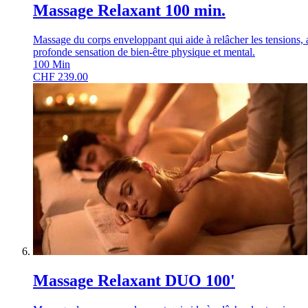
Massage Relaxant 100 min.
Massage du corps enveloppant qui aide à relâcher les tensions, a
profonde sensation de bien-être physique et mental.
100
Min
CHF
239.00
Massage Relaxant DUO 100'